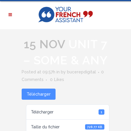
15 NOV
UNIT 7
– SOME & ANY
Posted at 09:57h
in
by
bucerepdigital
0
Comments
0
Likes
Télécharger
Télécharger
1
Taille du fichier
728.77 KB