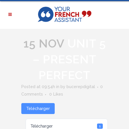
15 NOV
UNIT 5
– PRESENT
PERFECT
Posted at 09:54h
in
by
bucerepdigital
0
Comments
0
Likes
Télécharger
Télécharger
1