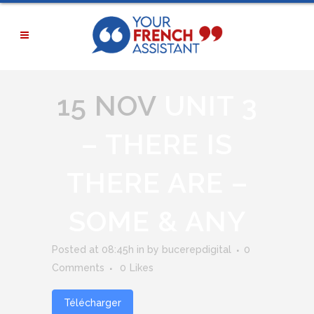
15 NOV
UNIT 3
– THERE IS
THERE ARE –
SOME & ANY
Posted at 08:45h
in
by
bucerepdigital
0
Comments
0
Likes
Télécharger