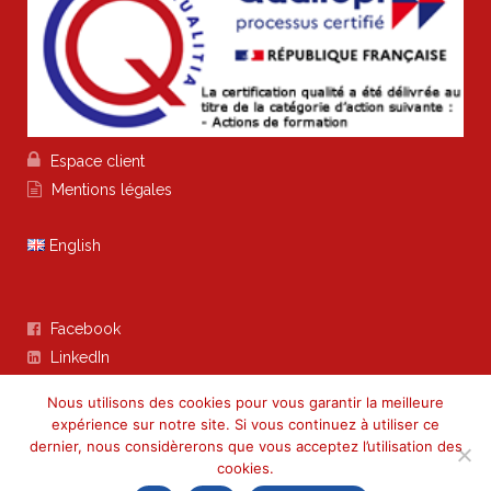

Espace client

Mentions légales
English
Facebook

LinkedIn

Nous utilisons des cookies pour vous garantir la meilleure
expérience sur notre site. Si vous continuez à utiliser ce
dernier, nous considèrerons que vous acceptez l’utilisation des
cookies.
Your French Assistant - 20 impasse Labarthe 31150 BRUGUIERES -