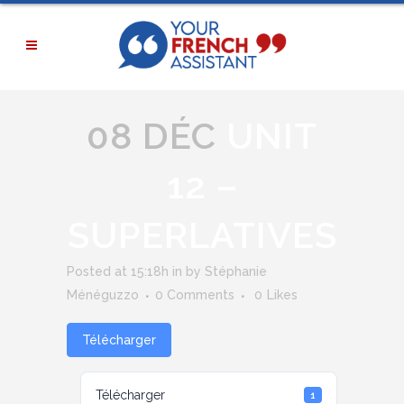
08 DÉC
UNIT
12 –
SUPERLATIVES
Posted at 15:18h
in
by
Stéphanie
Ménéguzzo
0 Comments
0
Likes
Télécharger
Télécharger
1