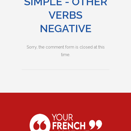
SIMPLE - OTHER
VERBS
NEGATIVE
Sorry, the comment form is closed at this
time.