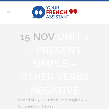
15 NOV
UNIT 1
– PRESENT
SIMPLE –
OTHER VERBS
NEGATIVE
Posted at 09:42h
in
by
bucerepdigital
0
Comments
0
Likes