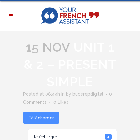
15 NOV
UNIT 1
& 2 – PRESENT
SIMPLE
Posted at 08:44h
in
by
bucerepdigital
0
Comments
0
Likes
Télécharger
Télécharger
4