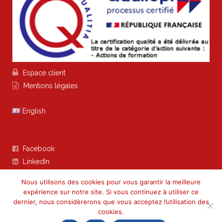

Espace client

Mentions légales
English
Facebook

LinkedIn

Nous utilisons des cookies pour vous garantir la meilleure
expérience sur notre site. Si vous continuez à utiliser ce
dernier, nous considèrerons que vous acceptez l’utilisation des
cookies.
Your French Assistant - 20 impasse Labarthe 31150 BRUGUIERES -