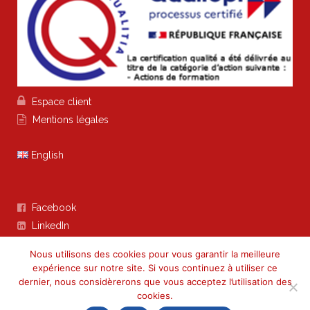

Espace client

Mentions légales
English
Facebook

LinkedIn

Nous utilisons des cookies pour vous garantir la meilleure
expérience sur notre site. Si vous continuez à utiliser ce
dernier, nous considèrerons que vous acceptez l’utilisation des
cookies.
Your French Assistant - 20 impasse Labarthe 31150 BRUGUIERES -