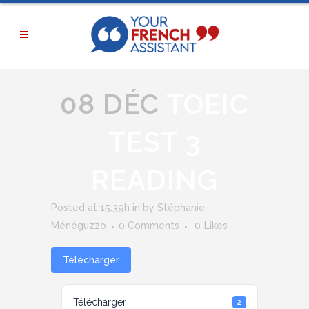
08 DÉC
TOEIC
TEST 3
READING
Posted at 15:39h
in
by
Stéphanie
Ménéguzzo
0 Comments
0
Likes
Télécharger
Télécharger
2